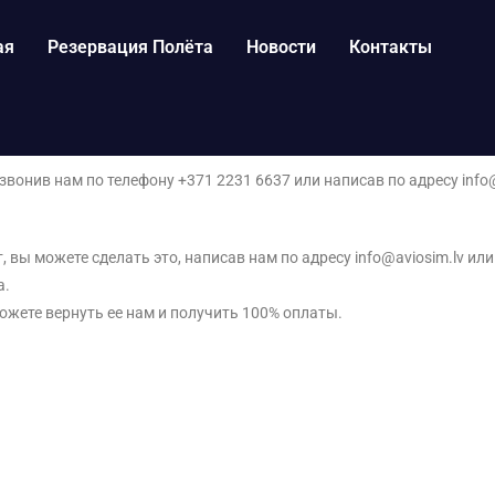
ая
Резервация Полёта
Новости
Контакты
онив нам по телефону +371 2231 6637 или написав по адресу info@
, вы можете сделать это, написав нам по адресу info@aviosim.lv ил
а.
ожете вернуть ее нам и получить 100% оплаты.