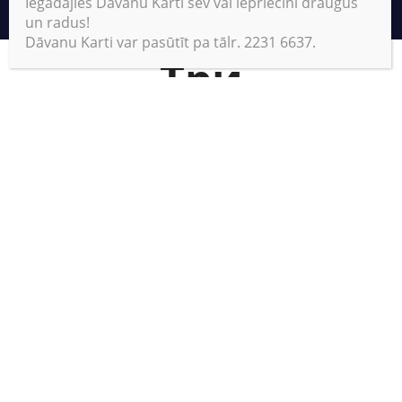
Iegādājies Dāvanu Karti sev vai iepriecini draugus
un radus!
Dāvanu Karti var pasūtīt pa tālr. 2231 6637.
Три
авиатренажёра
за один час